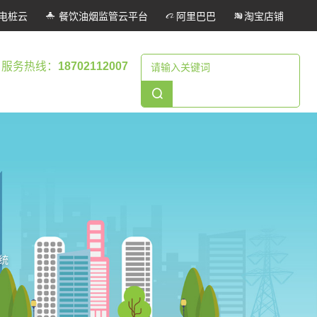
电桩云
餐饮油烟监管云平台
阿里巴巴
淘宝店铺
服务热线：
18702112007
统