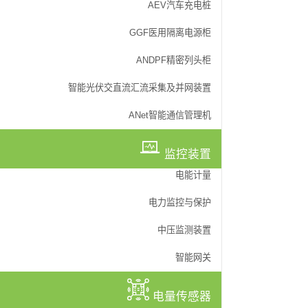
AEV汽车充电桩
AKH-0.66S系列
AKH-0.66G计量
GGF医用隔离电源柜
AKH-0.66K开口
ANDPF精密列头柜
浇注式电流互感器
智能光伏交直流汇流采集及并网装置
AKH-0.66系列电
ANet智能通信管理机
监控装置
电能计量
电力监控与保护
中压监测装置
智能网关
电量传感器