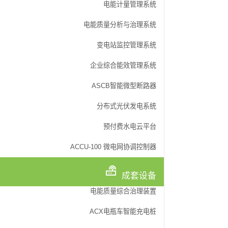
电能计量管理系统
电能质量分析与治理系统
变电站监控管理系统
企业综合能效管理系统
ASCB智能微型断路器
分布式光伏发电系统
预付费水电云平台
ACCU-100 微电网协调控制器
电量传感器
BM100系列信号隔
成套设备
AKH-0.66/H户外
电能质量综合治理装置
智能型BA系列电流
AKH-0.66系列测
ACX电瓶车智能充电桩
AKH-0.66P系列