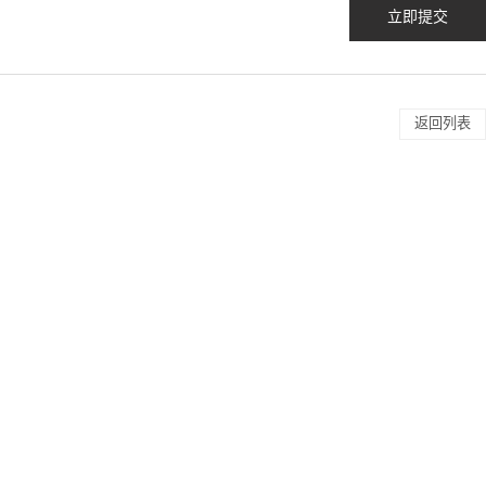
立即提交
返回列表
成套设备
Net智能通信管理机
NSNP中线安防
晶闸管动态投切开关
CX电瓶车智能充电桩
EV汽车充电桩
GF医用隔离电源柜
NDPF精密列头柜
电能质量综合治理装置
智能光伏交直流汇流采集及并网装置
监控装置