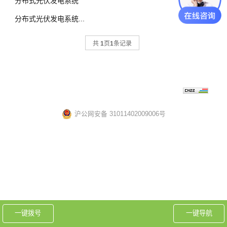
分布式光伏发电系统
分布式光伏发电系统...
共
1
页
1
条记录
Copyright 2020安科瑞电气股份有限公司 All Rights Reserved 备案
号：
技术支持：
沪ICP备05031232号-57
上海网站建设
沪公网安备 31011402009006号
电瓶车充电桩禁止非法改装
一键拨号
一键导航